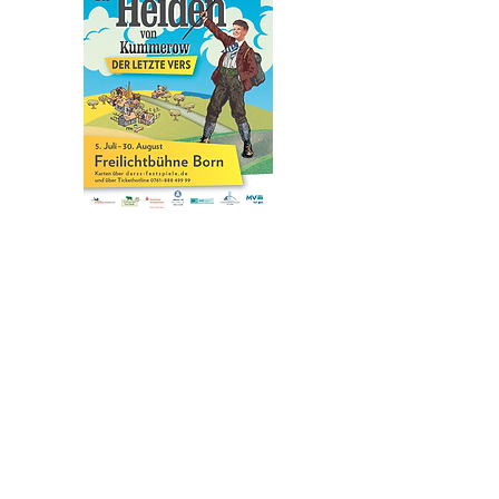
KONTAKTIEREN SIE UNS
Grüne Straße 64
18375 Ostseebad Prerow
Tel.:
+49 (0)38233-6130
info@prerow-hotel.de