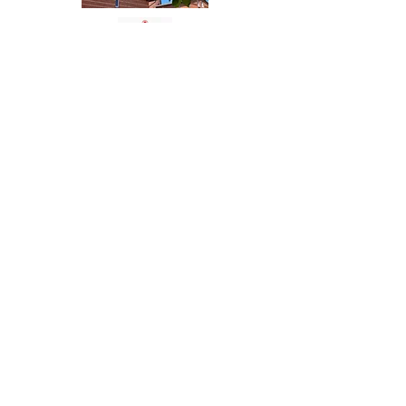
Zurück
KONTAKTIEREN SIE UNS
Grüne Straße 64
18375 Ostseebad Prerow
Tel.:
+49 (0)38233-6130
info@prerow-hotel.de
Impressum